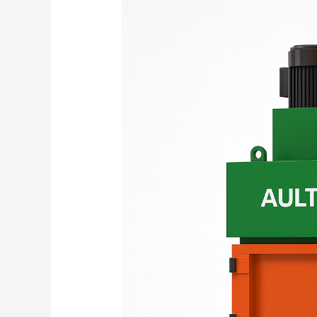
Real-
World
Applications,
Industry
Trends,
and
Future
Opportunities