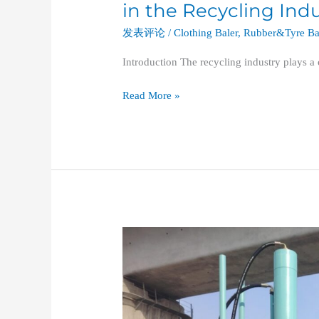
in the Recycling Ind
发表评论
/
Clothing Baler
,
Rubber&Tyre Ba
Introduction The recycling industry plays a c
Read More »
The
Contribution
of
Vertical
Balers