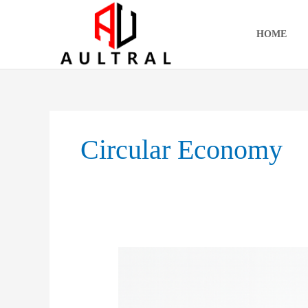
跳
至
HOME
内
容
Circular Economy
Vertical
Balers
in
Action: