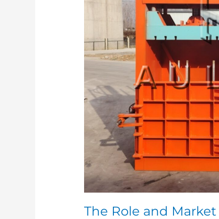
Recycling
Industry
The Role and Market 