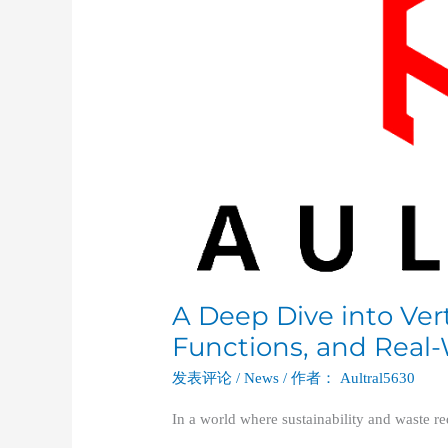
into
Vertical
Balers:
Types,
Functions,
and
Real-
World
Applications
A Deep Dive into Vert
Functions, and Real-
发表评论
/
News
/ 作者：
Aultral5630
In a world where sustainability and waste re