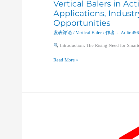
Vertical Balers in Ac
Applications, Indust
Opportunities
发表评论
/
Vertical Baler
/ 作者：
Aultral5
Introduction: The Rising Need for Smar
Read More »
A
Deep
Dive