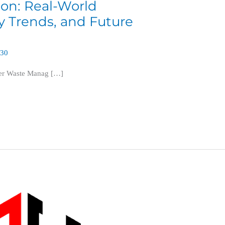
tion: Real-World
ry Trends, and Future
630
ter Waste Manag […]