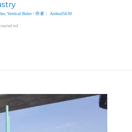
ustry
ler
,
Vertical Baler
/ 作者：
Aultral5630
rucial rol