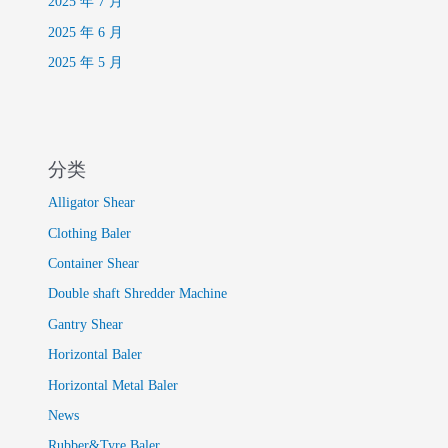
2025 年 7 月
2025 年 6 月
2025 年 5 月
分类
Alligator Shear
Clothing Baler
Container Shear
Double shaft Shredder Machine
Gantry Shear
Horizontal Baler
Horizontal Metal Baler
News
Rubber&Tyre Baler