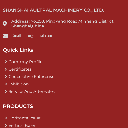
SHANGHAI AULTRAL MACHINERY CO., LTD.
Address :No.258, Pingyang Road,Minhang District,
Shanghai,China
Email :info@aultral.com
Quick Links
Company Profile
Certificates
Cooperative Enterprise
Exhibition
Service And After-sales
PRODUCTS
Horizontal baler
Vertical Baler