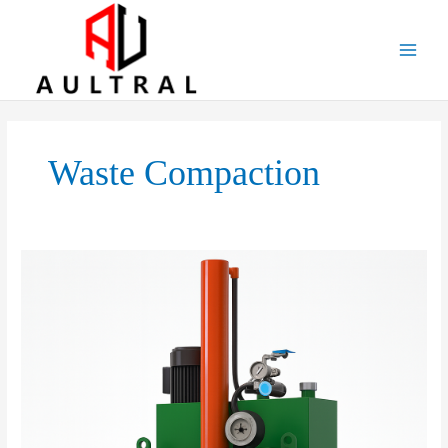
跳
至
内
容
Waste Compaction
Vertical
Balers
in
Action:
Real-
World
Applications,
Industry
Trends,