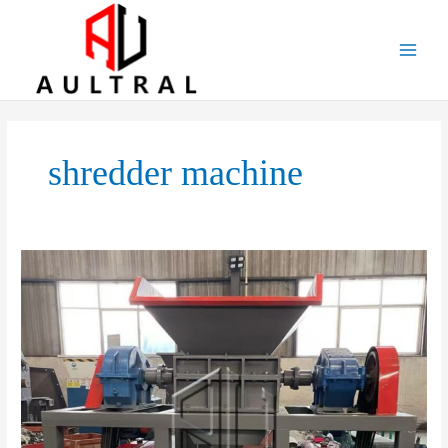
跳
至
内
容
shredder machine
Metal
Shredder
Machine
–
The
Ultimate
Solution
For
Scrap