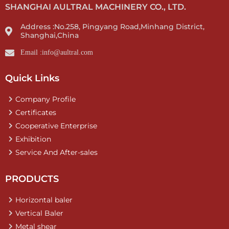
SHANGHAI AULTRAL MACHINERY CO., LTD.
Address :No.258, Pingyang Road,Minhang District,
Shanghai,China
Email :info@aultral.com
Quick Links
Company Profile
Certificates
Cooperative Enterprise
Exhibition
Service And After-sales
PRODUCTS
Horizontal baler
Vertical Baler
Metal shear