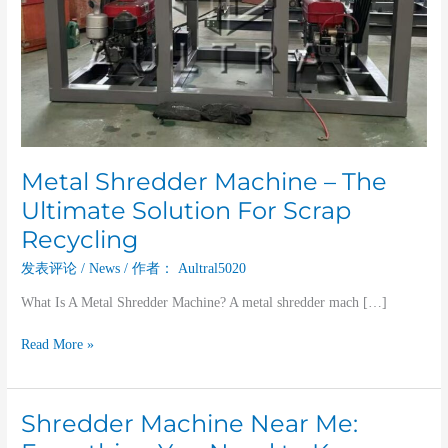
Recycling
Metal Shredder Machine – The
Ultimate Solution For Scrap
Recycling
发表评论
/
News
/ 作者：
Aultral5020
What Is A Metal Shredder Machine? A metal shredder mach […]
Read More »
Shredder Machine Near Me:
Shredder
Machine