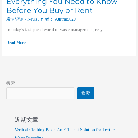
Everything You Need to Know
Near
Before You Buy or Rent
Me:
Everything
发表评论
/
News
/ 作者：
Aultral5020
You
In today’s fast-paced world of waste management, recycl
Need
to
Read More »
Know
Before
You
Buy
or
Rent
搜索
搜索
近期文章
Vertical Clothing Baler: An Efficient Solution for Textile