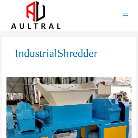
跳
至
内
容
IndustrialShredder
The
Role
of
Twin-
Shaft
Shredders
in
Metal
Recycling: