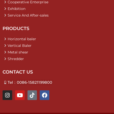
Cooperative Enterprise
Exhibition
Service And After-sales
PRODUCTS
Horizontal baler
Vertical Baler
Metal shear
Shredder
CONTACT US
Tel：0086-15821199800
I
Y
T
F
n
o
i
a
s
u
k
c
t
t
t
e