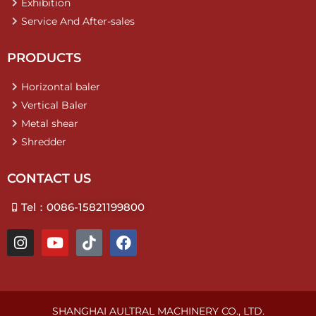
Exhibition
Service And After-sales
PRODUCTS
Horizontal baler
Vertical Baler
Metal shear
Shredder
CONTACT US
Tel：0086-15821199800
I
Y
T
F
n
o
i
a
s
u
k
c
t
t
t
e
a
u
o
b
g
b
k
o
SHANGHAI AULTRAL MACHINERY CO., LTD.