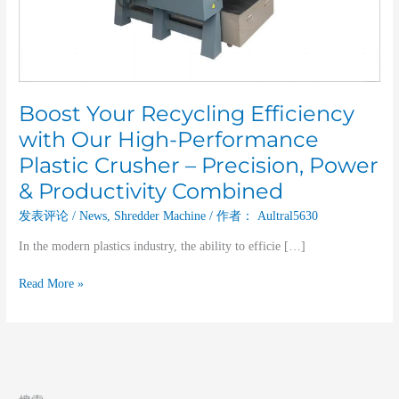
Crusher
–
Precision,
Power
&
Productivity
Boost Your Recycling Efficiency
Combined
with Our High-Performance
Plastic Crusher – Precision, Power
& Productivity Combined
发表评论
/
News
,
Shredder Machine
/ 作者：
Aultral5630
In the modern plastics industry, the ability to efficie […]
Read More »