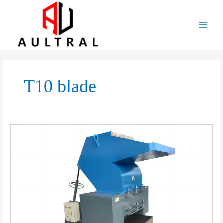
跳
至
内
容
T10 blade
Boost
Your
Recycling
Efficiency
with
Our
High-
Performance
Plastic