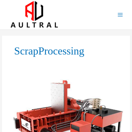
跳
至
内
容
ScrapProcessing
Introduction
to
Horizontal
Metal
Balers:
Efficient
Solutions
for
Metal