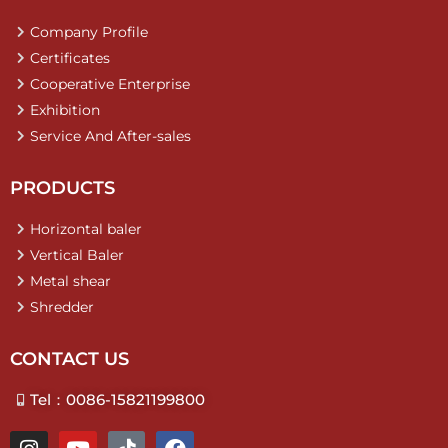
Company Profile
Certificates
Cooperative Enterprise
Exhibition
Service And After-sales
PRODUCTS
Horizontal baler
Vertical Baler
Metal shear
Shredder
CONTACT US
Tel：0086-15821199800
I
Y
T
F