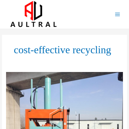
跳
至
内
容
cost-effective recycling
The
Role
and
Market
Prospects
of
Vertical
Balers
in