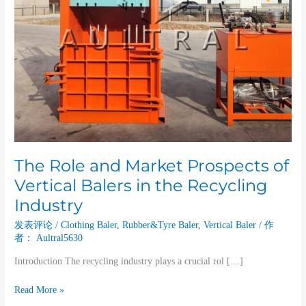
the
Recycling
Industry
The Role and Market Prospects of
Vertical Balers in the Recycling
Industry
发表评论
/
Clothing Baler
,
Rubber&Tyre Baler
,
Vertical Baler
/ 作
者：
Aultral5630
Introduction The recycling industry plays a crucial rol […]
Read More »