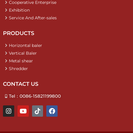
Cooperative Enterprise
Exhibition
Service And After-sales
PRODUCTS
Horizontal baler
Vertical Baler
Metal shear
Shredder
CONTACT US
Tel：0086-15821199800
I
Y
T
F
n
o
i
a
s
u
k
c
t
t
t
e