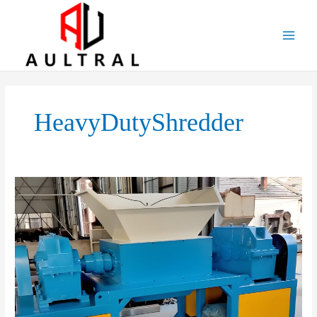
跳
至
内
容
HeavyDutyShredder
The
Role
of
Twin-
Shaft
Shredders
in
Metal
Recycling: