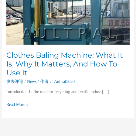
And
How
To
Use
It
Clothes Baling Machine: What It
Is, Why It Matters, And How To
Use It
发表评论
/
News
/ 作者：
Aultral5020
Introduction In the modern recycling and textile indust […]
Read More »