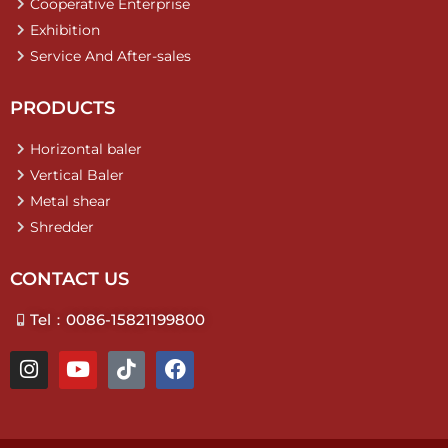
Cooperative Enterprise
Exhibition
Service And After-sales
PRODUCTS
Horizontal baler
Vertical Baler
Metal shear
Shredder
CONTACT US
Tel：0086-15821199800
I
Y
T
F
n
o
i
a
s
u
k
c
t
t
t
e
a
u
o
b