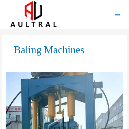
跳
至
内
容
Baling Machines
Clothes
Baling
Machine:
What
It
Is,
Why
It
Matters,