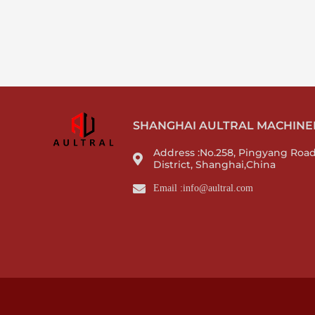
SHANGHAI AULTRAL MACHINERY
Address :No.258, Pingyang Roa
District, Shanghai,China
Email :info@aultral.com