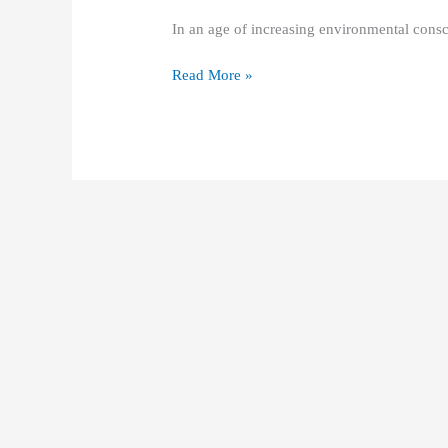
Vertical
In an age of increasing environmental cons
Balers:
Applications
Read More »
and
Market
Promotion
Strategies