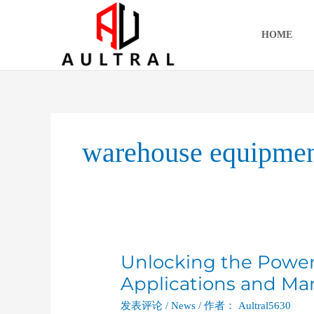
跳
至
HOME
内
容
warehouse equipme
Unlocking the Power o
Unlocking
the
Applications and Mar
Power
发表评论
/
News
/ 作者：
Aultral5630
of