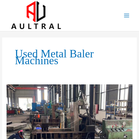
跳
至
内
容
Used Metal Baler
Machines
A
Practical
Guide
to
Used
Metal
Baler
Machines: