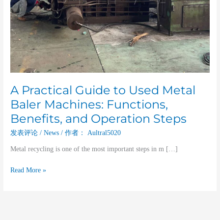
Functions,
Benefits,
and
Operation
Steps
A Practical Guide to Used Metal
Baler Machines: Functions,
Benefits, and Operation Steps
发表评论
/
News
/ 作者：
Aultral5020
Metal recycling is one of the most important steps in m […]
Read More »