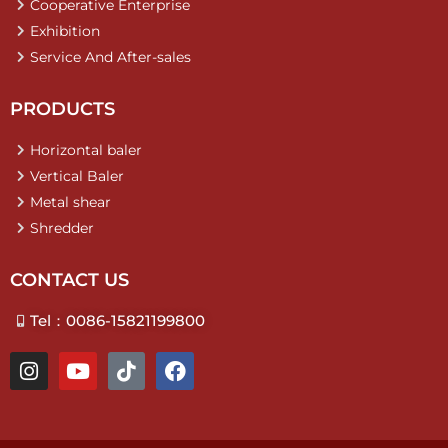
Cooperative Enterprise
Exhibition
Service And After-sales
PRODUCTS
Horizontal baler
Vertical Baler
Metal shear
Shredder
CONTACT US
Tel：0086-15821199800
I
Y
T
F
n
o
i
a
s
u
k
c
t
t
t
e
a
u
o
b