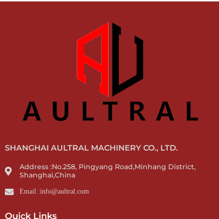
SHANGHAI AULTRAL MACHINERY CO., LTD.
Address :No.258, Pingyang Road,Minhang District,
Shanghai,China
Email :info@aultral.com
Quick Links