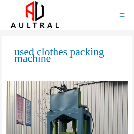
跳
至
内
容
used clothes packing
machine
The
Essential
Role
of
Clothing
Baler
Machines
in