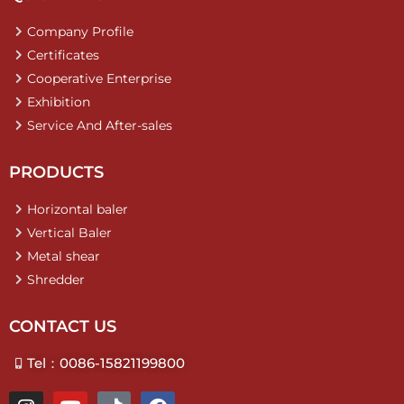
Company Profile
Certificates
Cooperative Enterprise
Exhibition
Service And After-sales
PRODUCTS
Horizontal baler
Vertical Baler
Metal shear
Shredder
CONTACT US
Tel：0086-15821199800
I
Y
T
F