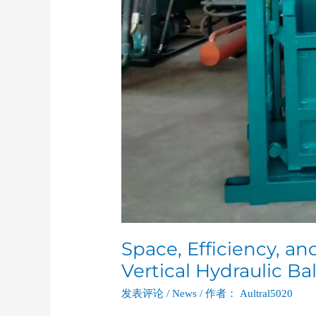
Space, Efficiency, and
Vertical Hydraulic Ba
发表评论
/
News
/ 作者：
Aultral5020