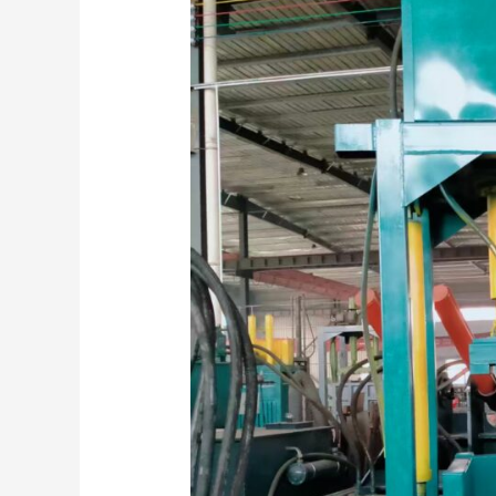
The
Untold
Story
of
Vertical
Hydraulic
Balers