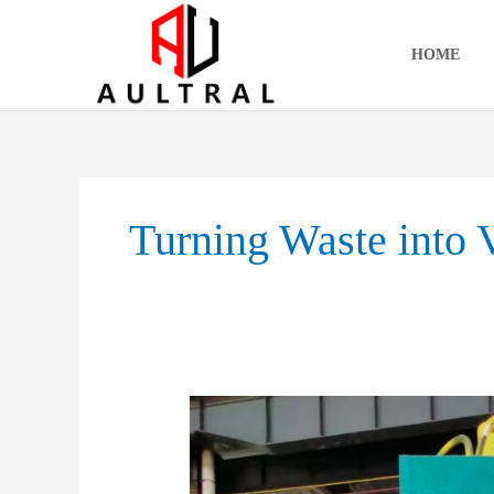
跳
至
HOME
内
容
Turning Waste into 
Space,
Efficiency,
and
Profit: