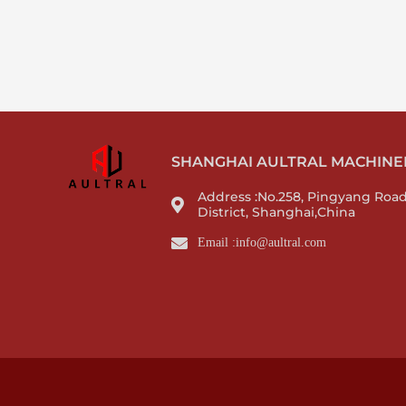
SHANGHAI AULTRAL MACHINERY
Address :No.258, Pingyang Roa
District, Shanghai,China
Email :info@aultral.com