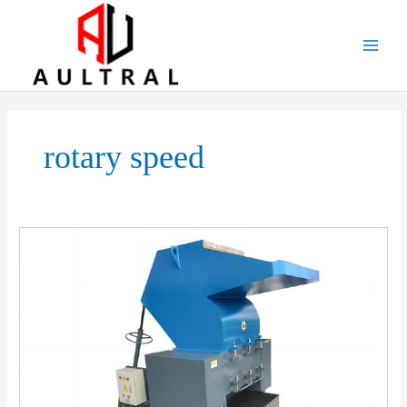
跳
至
内
容
rotary speed
Boost
Your
Recycling
Efficiency
with
Our
High-
Performance
Plastic