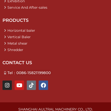
Exhibition
Service And After-sales
PRODUCTS
Horizontal baler
Vertical Baler
Metal shear
Shredder
CONTACT US
Tel：0086-15821199800
I
Y
T
F
n
o
i
a
s
u
k
c
t
t
t
e
a
u
o
b
g
b
k
o
SHANGHAI AULTRAL MACHINERY CO., LTD.