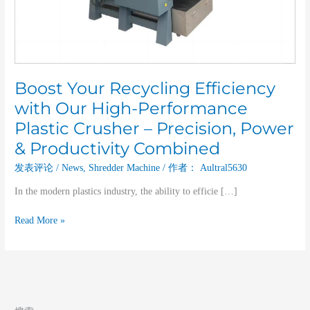
Crusher
–
Precision,
Power
&
Productivity
Boost Your Recycling Efficiency
Combined
with Our High-Performance
Plastic Crusher – Precision, Power
& Productivity Combined
发表评论
/
News
,
Shredder Machine
/ 作者：
Aultral5630
In the modern plastics industry, the ability to efficie […]
Read More »