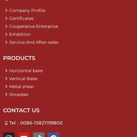
Company Profile
Certificates
Cooperative Enterprise
Exhibition
Service And After-sales
PRODUCTS
Horizontal baler
Vertical Baler
Metal shear
Shredder
CONTACT US
Tel：0086-15821199800
I
Y
T
F