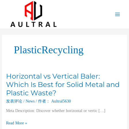
跳
至
内
容
PlasticRecycling
Horizontal vs Vertical Baler:
Horizontal
vs
Which Is Best for Solid Metal and
Vertical
Plastic Waste?
Baler:
Which
发表评论
/
News
/ 作者：
Aultral5630
Is
Meta Description: Discover whether horizontal or vertic […]
Best
for
Read More »
Solid