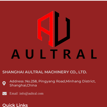
SHANGHAI AULTRAL MACHINERY CO., LTD.
Address :No.258, Pingyang Road,Minhang District,
Shanghai,China
Email :info@aultral.com
Quick Links