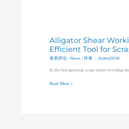
Alligator Shear Work
Efficient Tool for Sc
发表评论
/
News
/ 作者：
Aultral5630
In the fast-growing scrap metal recycling in
Read More »