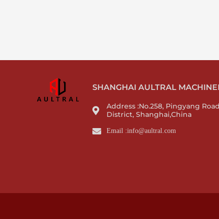
SHANGHAI AULTRAL MACHINERY
Address :No.258, Pingyang Roa
District, Shanghai,China
Email :info@aultral.com