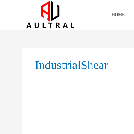
跳
至
HOME
内
容
IndustrialShear
Alligator
Shear
Working
Principle