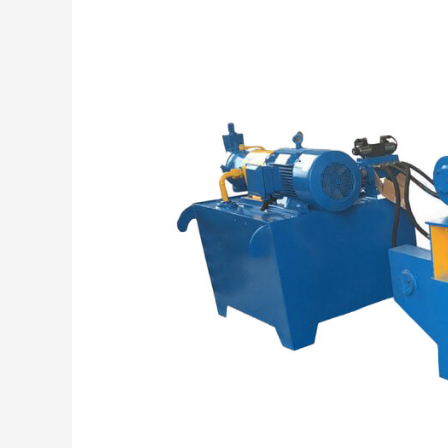
Explained:
The
Efficient
Tool
for
Scrap
Metal
Cutting