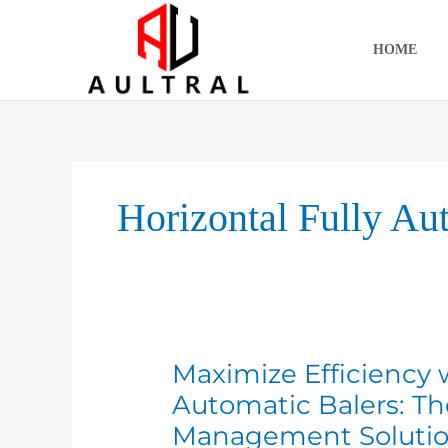
跳
至
HOME
内
容
Horizontal Fully Au
Maximize Efficiency w
Maximize
Efficiency
Automatic Balers: T
with
Management Soluti
Horizontal