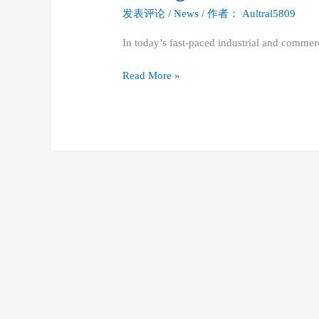
Fully
发表评论
/
News
/ 作者：
Aultral5809
Automatic
In today’s fast-paced industrial and commer
Balers:
The
Read More »
Ultimate
Waste
Management
Solution