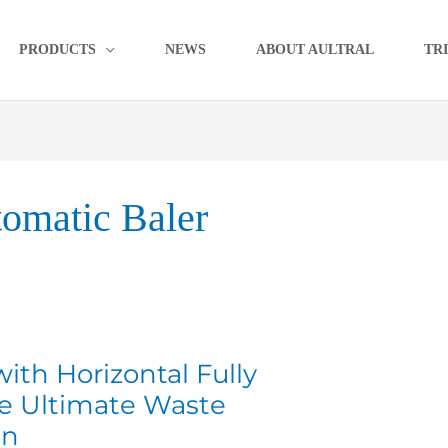
PRODUCTS
NEWS
ABOUT AULTRAL
TR
tomatic Baler
ith Horizontal Fully
he Ultimate Waste
on