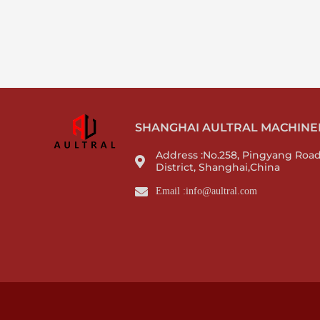
SHANGHAI AULTRAL MACHINERY
Address :No.258, Pingyang Roa
District, Shanghai,China
Email :info@aultral.com