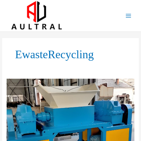
跳
至
内
容
EwasteRecycling
The
Role
of
Twin-
Shaft
Shredders
in
Metal
Recycling: