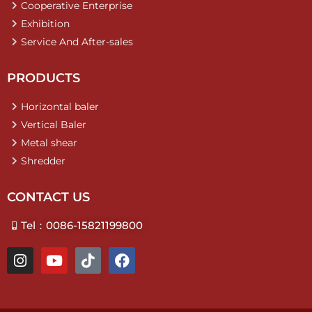
Cooperative Enterprise
Exhibition
Service And After-sales
PRODUCTS
Horizontal baler
Vertical Baler
Metal shear
Shredder
CONTACT US
Tel：0086-15821199800
I
Y
T
F
n
o
i
a
s
u
k
c
t
t
t
e