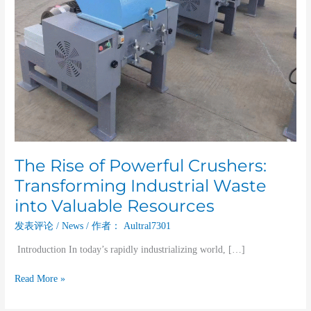
into
Valuable
Resources
The Rise of Powerful Crushers:
Transforming Industrial Waste
into Valuable Resources
发表评论
/
News
/ 作者：
Aultral7301
Introduction In today’s rapidly industrializing world, […]
Read More »