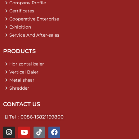
Company Profile
Certificates
Cooperative Enterprise
Exhibition
Service And After-sales
PRODUCTS
Horizontal baler
Vertical Baler
Metal shear
Shredder
CONTACT US
Tel：0086-15821199800
I
Y
T
F
n
o
i
a