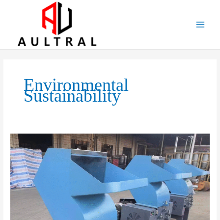
跳
至
内
容
Environmental
Sustainability
The
Rise
of
Powerful
Crushers:
Transforming
Industrial
Waste