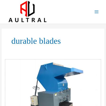
跳
至
内
容
durable blades
Boost
Your
Recycling
Efficiency
with
Our
High-
Performance
Plastic