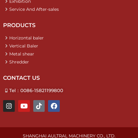
Exhibition
Service And After-sales
PRODUCTS
Horizontal baler
Vertical Baler
Metal shear
Shredder
CONTACT US
Tel：0086-15821199800
I
Y
T
F
n
o
i
a
s
u
k
c
t
t
t
e
a
u
o
b
g
b
k
o
SHANGHAI AULTRAL MACHINERY CO., LTD.