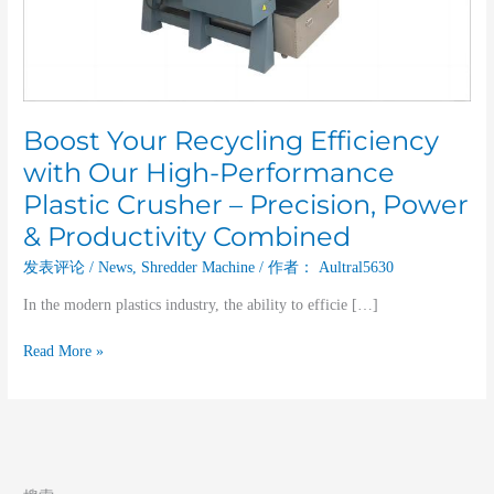
Crusher
–
Precision,
Power
&
Productivity
Boost Your Recycling Efficiency
Combined
with Our High-Performance
Plastic Crusher – Precision, Power
& Productivity Combined
发表评论
/
News
,
Shredder Machine
/ 作者：
Aultral5630
In the modern plastics industry, the ability to efficie […]
Read More »