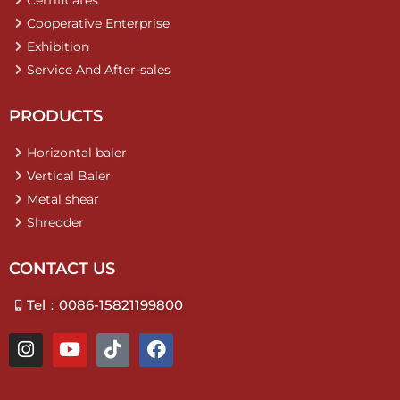
Certificates
Cooperative Enterprise
Exhibition
Service And After-sales
PRODUCTS
Horizontal baler
Vertical Baler
Metal shear
Shredder
CONTACT US
Tel：0086-15821199800
I
Y
T
F
n
o
i
a
s
u
k
c
t
t
t
e