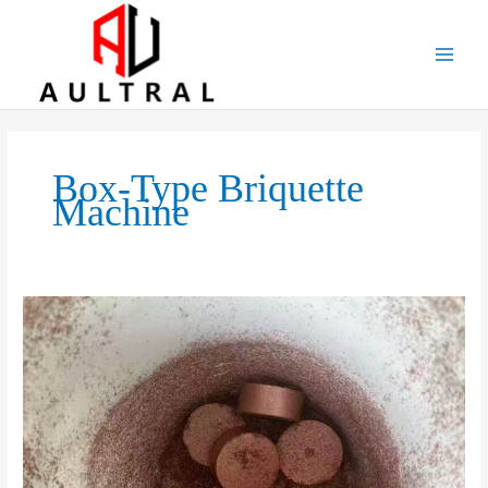
跳
至
内
容
Box-Type Briquette
Machine
Box-
Type
Briquette
Machine:
Efficient
Biomass
Waste
To