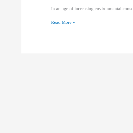
Vertical
In an age of increasing environmental cons
Balers:
Applications
Read More »
and
Market
Promotion
Strategies