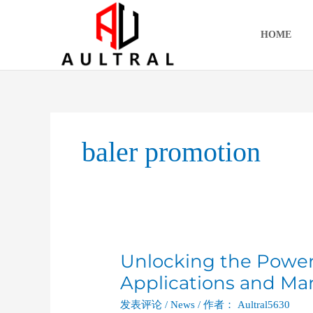
跳
至
HOME
内
容
baler promotion
Unlocking the Power o
Unlocking
the
Applications and Mar
Power
发表评论
/
News
/ 作者：
Aultral5630
of