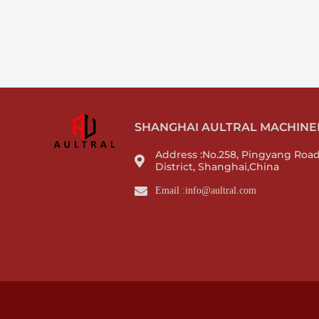
SHANGHAI AULTRAL MACHINERY
Address :No.258, Pingyang Roa
District, Shanghai,China
Email :info@aultral.com