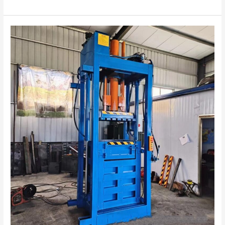
Vertical
Clothing
Baler:
Applications
and
Market
Prospects