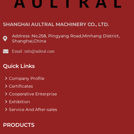
SHANGHAI AULTRAL MACHINERY CO., LTD.
Address :No.258, Pingyang Road,Minhang District,
Shanghai,China
Email :info@aultral.com
Quick Links
Company Profile
Certificates
Cooperative Enterprise
Exhibition
Service And After-sales
PRODUCTS