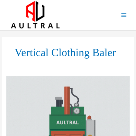
跳
至
内
容
Vertical Clothing Baler
Efficient
Textile
Waste
Management
with
Vertical
Clothing
Baler:
Your