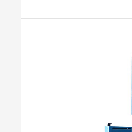
Marine
Vertical
Waste
Baler:
Efficient
and
Sustainable
Waste
Management
for
Modern
Vessels