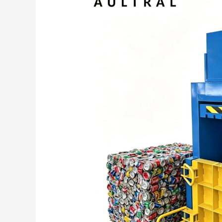
Baler
Machine:
The
Ideal
Solution
for
Waste
Recycling