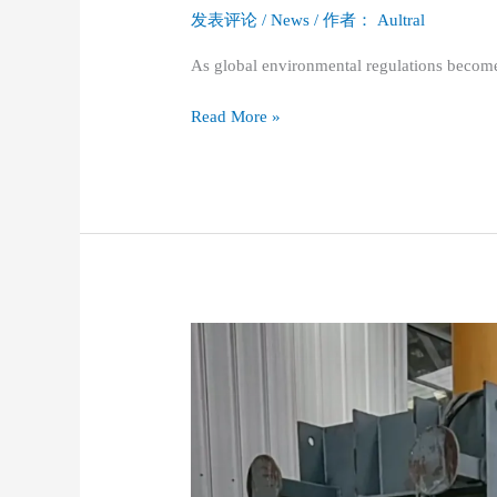
发表评论
/
News
/ 作者：
Aultral
As global environmental regulations become
Read More »
Why
a
Used
Vertical
Baler
Is
a