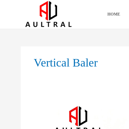
跳
至
HOME
内
容
Vertical Baler
Vertical
Full
Steel
Hydraulic