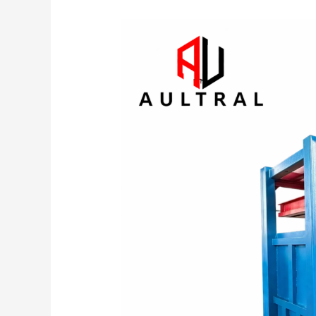
120T
Vertical
Baler
Machine:
The
Ultimate
Solution
for
Efficient
Waste
Compression