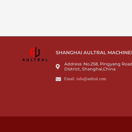
SHANGHAI AULTRAL MACHINERY
Address :No.258, Pingyang Roa
District, Shanghai,China
Email :info@aultral.com