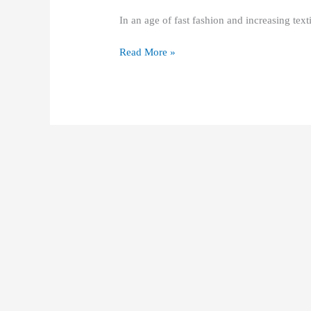
A
In an age of fast fashion and increasing text
Deep
Dive
Read More »
into
Vertical
Clothing
Balers