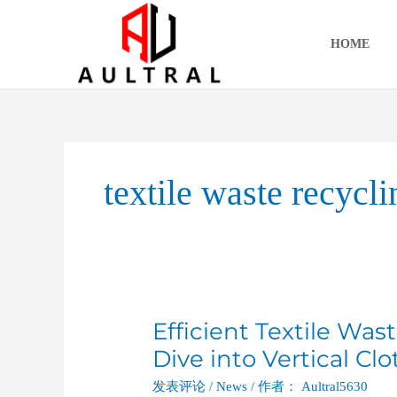
跳
至
HOME
内
容
textile waste recycli
Efficient Textile W
Efficient
Textile
Dive into Vertical Cl
Waste
发表评论
/
News
/ 作者：
Aultral5630
Management: