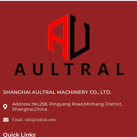
SHANGHAI AULTRAL MACHINERY CO., LTD.
Address :No.258, Pingyang Road,Minhang District,
Shanghai,China
Email :info@aultral.com
Quick Links