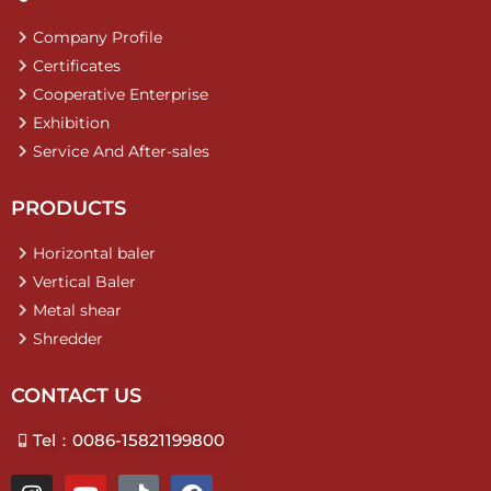
Company Profile
Certificates
Cooperative Enterprise
Exhibition
Service And After-sales
PRODUCTS
Horizontal baler
Vertical Baler
Metal shear
Shredder
CONTACT US
Tel：0086-15821199800
I
Y
T
F