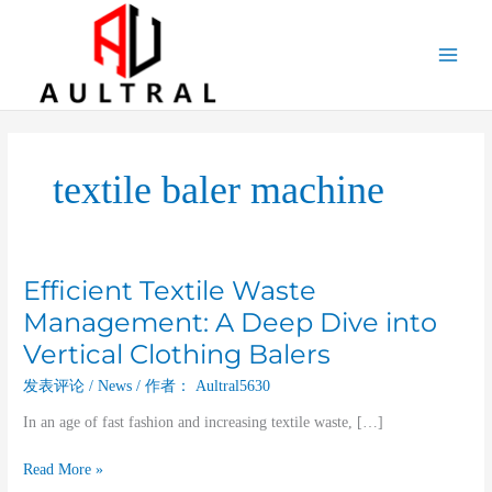
跳
至
内
容
textile baler machine
Efficient Textile Waste
Efficient
Textile
Management: A Deep Dive into
Waste
Vertical Clothing Balers
Management:
A
发表评论
/
News
/ 作者：
Aultral5630
Deep
In an age of fast fashion and increasing textile waste, […]
Dive
into
Read More »
Vertical