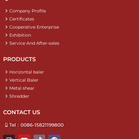
Company Profile
Certificates
Cooperative Enterprise
Exhibition
Service And After-sales
PRODUCTS
Horizontal baler
Vertical Baler
Metal shear
Shredder
CONTACT US
Tel：0086-15821199800
I
Y
T
F