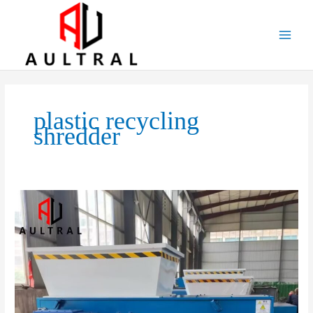
跳
至
内
容
plastic recycling
shredder
Applications
and
Advantages
of
Single
Shaft
Shredders
in