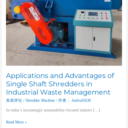
Industrial
Waste
Management
Applications and Advantages of
Single Shaft Shredders in
Industrial Waste Management
发表评论
/
Shredder Machine
/ 作者：
Aultral5630
In today’s increasingly sustainability-focused industri […]
Read More »