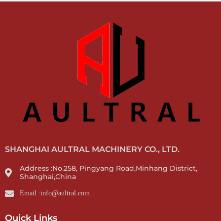
SHANGHAI AULTRAL MACHINERY CO., LTD.
Address :No.258, Pingyang Road,Minhang District,
Shanghai,China
Email :info@aultral.com
Quick Links