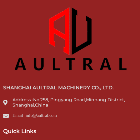
SHANGHAI AULTRAL MACHINERY CO., LTD.
Address :No.258, Pingyang Road,Minhang District,
Shanghai,China
Email :info@aultral.com
Quick Links