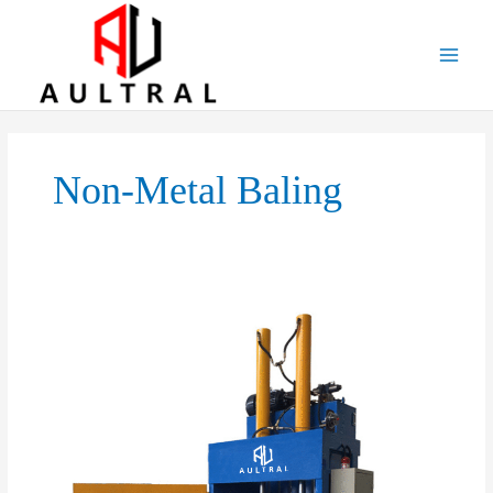
跳
至
内
容
Non-Metal Baling
Choosing
the
Right
Vertical
Hydraulic
Baler
for
Non-
Metal