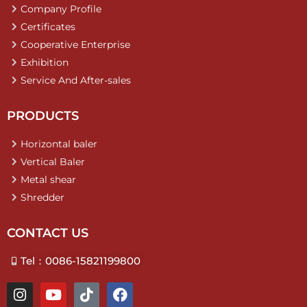
Company Profile
Certificates
Cooperative Enterprise
Exhibition
Service And After-sales
PRODUCTS
Horizontal baler
Vertical Baler
Metal shear
Shredder
CONTACT US
Tel：0086-15821199800
I
Y
T
F
n
o
i
a