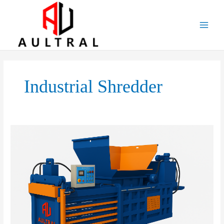
跳
至
内
容
Industrial Shredder
Bite,
Tear,
Crush:
The
Science
Behind
Power