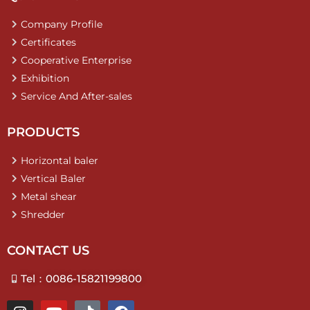
Company Profile
Certificates
Cooperative Enterprise
Exhibition
Service And After-sales
PRODUCTS
Horizontal baler
Vertical Baler
Metal shear
Shredder
CONTACT US
Tel：0086-15821199800
I
Y
T
F