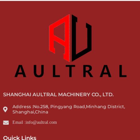
SHANGHAI AULTRAL MACHINERY CO., LTD.
Address :No.258, Pingyang Road,Minhang District,
Shanghai,China
Email :info@aultral.com
Quick Links