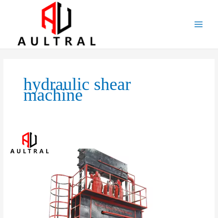
跳
至
内
容
hydraulic shear
machine
Hydraulic
Gantry
Shear:
The
Ultimate
Solution
for
Heavy-