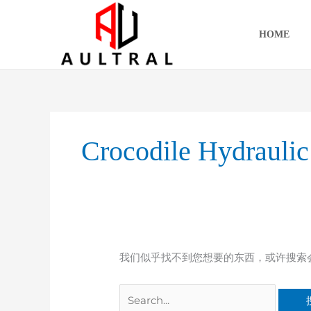
跳
至
HOME
内
容
搜
索：
Crocodile Hydraulic
我们似乎找不到您想要的东西，或许搜索