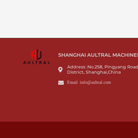
SHANGHAI AULTRAL MACHINERY
Address :No.258, Pingyang Roa
District, Shanghai,China
Email :info@aultral.com