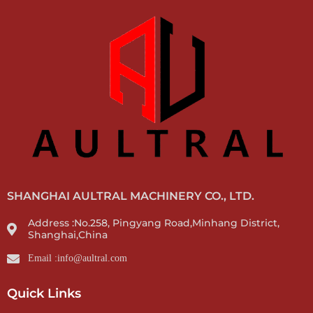
SHANGHAI AULTRAL MACHINERY CO., LTD.
Address :No.258, Pingyang Road,Minhang District,
Shanghai,China
Email :info@aultral.com
Quick Links