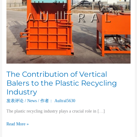
Industry
The Contribution of Vertical
Balers to the Plastic Recycling
Industry
发表评论
/
News
/ 作者：
Aultral5630
The plastic recycling industry plays a crucial role in […]
Read More »