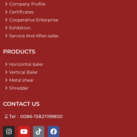
Company Profile
Certificates
Cooperative Enterprise
Exhibition
Service And After-sales
PRODUCTS
Horizontal baler
Vertical Baler
Metal shear
Shredder
CONTACT US
Tel：0086-15821199800
I
Y
T
F
n
o
i
a