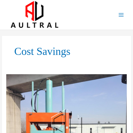
跳
至
内
容
Cost Savings
The
Contribution
of
Vertical
Balers
to
the
Plastic
Recycling