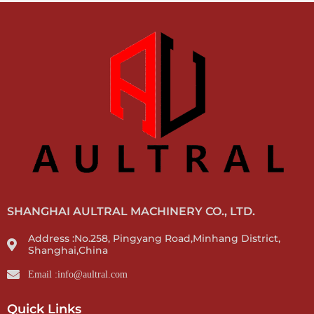
SHANGHAI AULTRAL MACHINERY CO., LTD.
Address :No.258, Pingyang Road,Minhang District,
Shanghai,China
Email :info@aultral.com
Quick Links