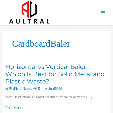
跳
至
内
容
CardboardBaler
Horizontal vs Vertical Baler:
Horizontal
vs
Which Is Best for Solid Metal and
Vertical
Plastic Waste?
Baler:
Which
发表评论
/
News
/ 作者：
Aultral5630
Is
Meta Description: Discover whether horizontal or vertic […]
Best
for
Read More »
Solid