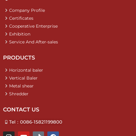
Company Profile
Certificates
Cooperative Enterprise
Exhibition
Service And After-sales
PRODUCTS
Horizontal baler
Vertical Baler
Metal shear
Shredder
CONTACT US
Tel：0086-15821199800
I
Y
T
F