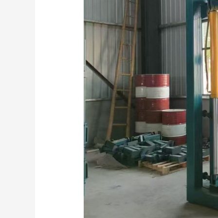
Complete
Guide
To
Textile
Recycling
And
Used
Clothing
Compaction