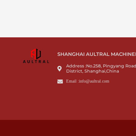
SHANGHAI AULTRAL MACHINERY
Address :No.258, Pingyang Roa
District, Shanghai,China
Email :info@aultral.com