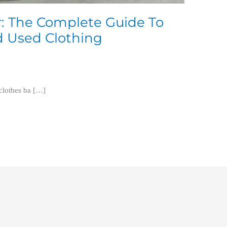
er: The Complete Guide To
d Used Clothing
 clothes ba […]