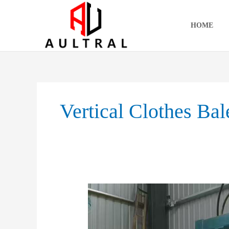
跳
至
HOME
内
容
Vertical Clothes Bal
Vertical
Clothes
Baler:
The