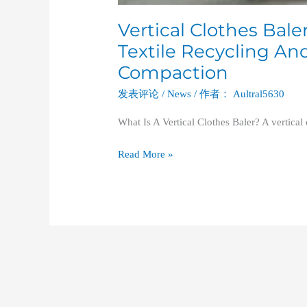
Vertical Clothes Bal
Textile Recycling An
Compaction
发表评论
/
News
/ 作者：
Aultral5630
What Is A Vertical Clothes Baler? A vertical
Read More »