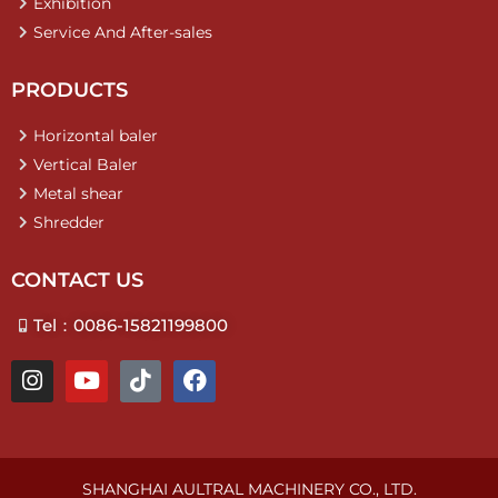
Exhibition
Service And After-sales
PRODUCTS
Horizontal baler
Vertical Baler
Metal shear
Shredder
CONTACT US
Tel：0086-15821199800
I
Y
T
F
n
o
i
a
s
u
k
c
t
t
t
e
a
u
o
b
g
b
k
o
SHANGHAI AULTRAL MACHINERY CO., LTD.