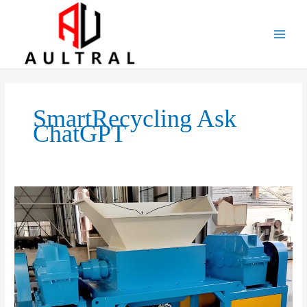
跳
至
内
容
SmartRecycling Ask
ChatGPT
The
Role
of
Twin-
Shaft
Shredders
in
Metal