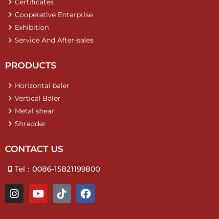
Certificates
Cooperative Enterprise
Exhibition
Service And After-sales
PRODUCTS
Horizontal baler
Vertical Baler
Metal shear
Shredder
CONTACT US
Tel：0086-15821199800
I
Y
T
F
n
o
i
a
s
u
k
c