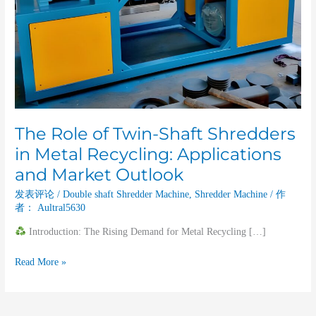
Recycling:
Applications
and
Market
Outlook
The Role of Twin-Shaft Shredders
in Metal Recycling: Applications
and Market Outlook
发表评论
/
Double shaft Shredder Machine
,
Shredder Machine
/ 作
者：
Aultral5630
Introduction: The Rising Demand for Metal Recycling […]
Read More »