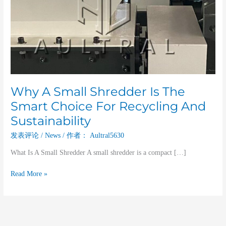
Recycling
And
Sustainability
Why A Small Shredder Is The
Smart Choice For Recycling And
Sustainability
发表评论
/
News
/ 作者：
Aultral5630
What Is A Small Shredder A small shredder is a compact […]
Read More »