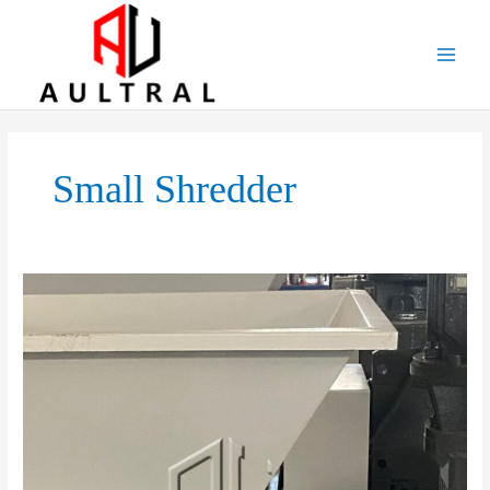
跳
至
内
容
Small Shredder
Why
A
Small
Shredder
Is
The
Smart
Choice
For