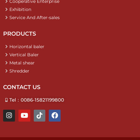
Cooperative Enterprise
Exhibition
Service And After-sales
PRODUCTS
Horizontal baler
Vertical Baler
Metal shear
Shredder
CONTACT US
Tel：0086-15821199800
I
Y
T
F
n
o
i
a
s
u
k
c
t
t
t
e
a
u
o
b