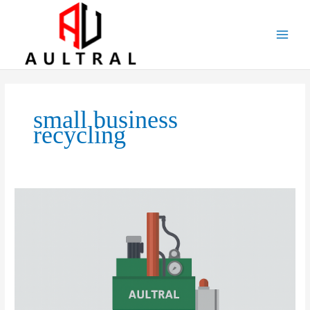
跳
至
内
容
small business
recycling
Vertical
Balers:
Applications,
Market
Prospects,
Development
Strategies,
and