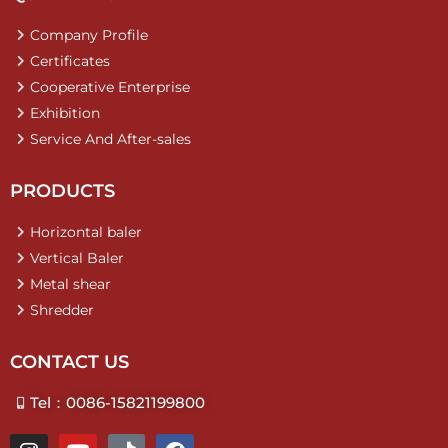
Company Profile
Certificates
Cooperative Enterprise
Exhibition
Service And After-sales
PRODUCTS
Horizontal baler
Vertical Baler
Metal shear
Shredder
CONTACT US
Tel：0086-15821199800
I
Y
T
F