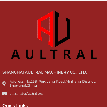
SHANGHAI AULTRAL MACHINERY CO., LTD.
Address :No.258, Pingyang Road,Minhang District,
Shanghai,China
Email :info@aultral.com
Quick Links