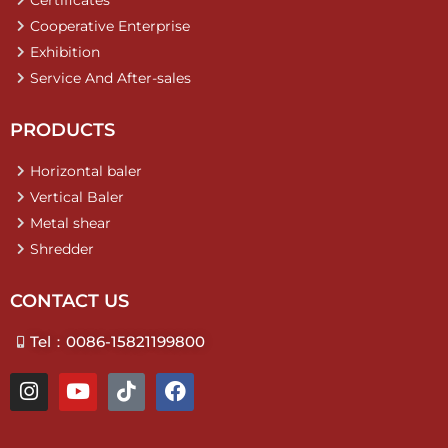
Certificates
Cooperative Enterprise
Exhibition
Service And After-sales
PRODUCTS
Horizontal baler
Vertical Baler
Metal shear
Shredder
CONTACT US
Tel：0086-15821199800
I
Y
T
F
n
o
i
a
s
u
k
c
t
t
t
e