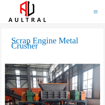
跳
至
内
容
Scrap Engine Metal
Crusher
Scrap
Engine
Metal
Crusher:
A
Powerful
Solution
For