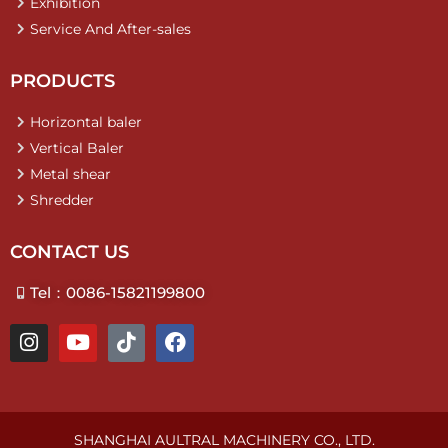
Exhibition
Service And After-sales
PRODUCTS
Horizontal baler
Vertical Baler
Metal shear
Shredder
CONTACT US
Tel：0086-15821199800
I
Y
T
F
n
o
i
a
s
u
k
c
t
t
t
e
a
u
o
b
g
b
k
o
SHANGHAI AULTRAL MACHINERY CO., LTD.