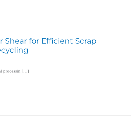
 Shear for Efficient Scrap
ecycling
l
al processin […]