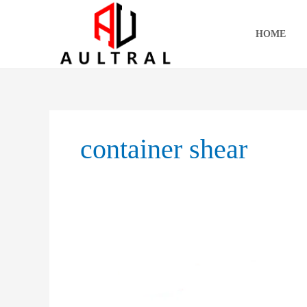
跳
至
HOME
内
容
container shear
Heavy-
Duty
Container
Shear