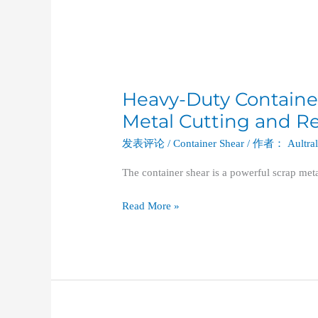
Heavy-Duty Container
Metal Cutting and R
发表评论
/
Container Shear
/ 作者：
Aultra
The container shear is a powerful scrap met
Read More »