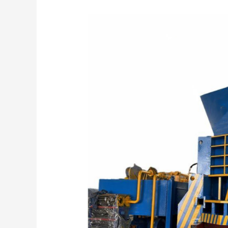
Revolutionizing
Waste
Management:
The
Importance
of
Hydraulic
Container
Shears