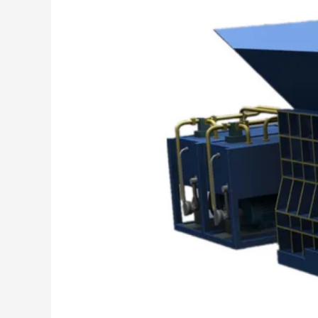
for
Efficient
Scrap
Metal
Cutting
and
Recycling