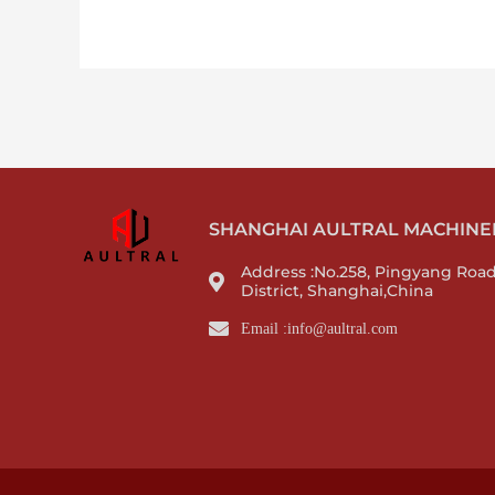
SHANGHAI AULTRAL MACHINERY
Address :No.258, Pingyang Roa
District, Shanghai,China
Email :info@aultral.com