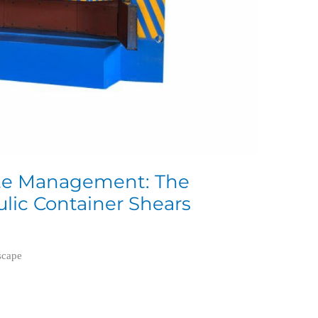
ste Management: The
lic Container Shears
l
scape