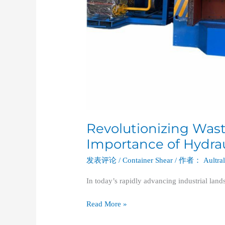
Revolutionizing Wa
Importance of Hydrau
发表评论
/
Container Shear
/ 作者：
Aultra
In today’s rapidly advancing industrial land
Read More »