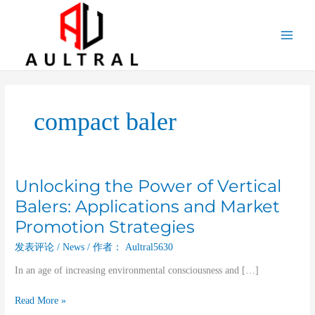
跳
至
内
容
compact baler
Unlocking the Power of Vertical
Unlocking
the
Balers: Applications and Market
Power
Promotion Strategies
of
Vertical
发表评论
/
News
/ 作者：
Aultral5630
Balers:
In an age of increasing environmental consciousness and […]
Applications
and
Read More »
Market