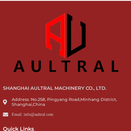
SHANGHAI AULTRAL MACHINERY CO., LTD.
Address :No.258, Pingyang Road,Minhang District,
Shanghai,China
Email :info@aultral.com
Quick Links