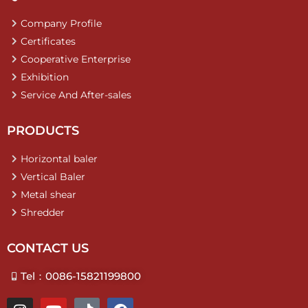
Company Profile
Certificates
Cooperative Enterprise
Exhibition
Service And After-sales
PRODUCTS
Horizontal baler
Vertical Baler
Metal shear
Shredder
CONTACT US
Tel：0086-15821199800
I
Y
T
F