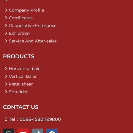
Company Profile
Certificates
Cooperative Enterprise
Exhibition
Service And After-sales
PRODUCTS
Horizontal baler
Vertical Baler
Metal shear
Shredder
CONTACT US
Tel：0086-15821199800
I
Y
T
F