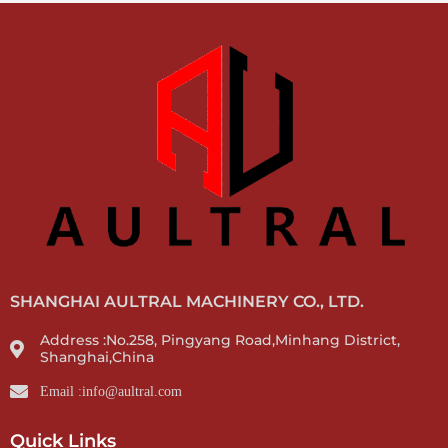
SHANGHAI AULTRAL MACHINERY CO., LTD.
Address :No.258, Pingyang Road,Minhang District,
Shanghai,China
Email :info@aultral.com
Quick Links