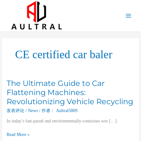
跳
至
内
容
CE certified car baler
The Ultimate Guide to Car
The
Ultimate
Flattening Machines:
Guide
Revolutionizing Vehicle Recycling
to
Car
发表评论
/
News
/ 作者：
Aultral5809
Flattening
In today’s fast-paced and environmentally-conscious wor […]
Machines:
Revolutionizing
Read More »
Vehicle