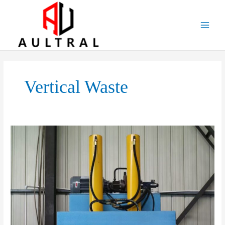
跳
至
内
容
Vertical Waste
Save
Space
and
Cut
Costs:
The
Power
of
Vertical