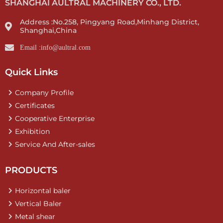
SHANGHAI AULTRAL MACHINERY CO., LTD.
Address :No.258, Pingyang Road,Minhang District,
Shanghai,China
Email :info@aultral.com
Quick Links
Company Profile
Certificates
Cooperative Enterprise
Exhibition
Service And After-sales
PRODUCTS
Horizontal baler
Vertical Baler
Metal shear