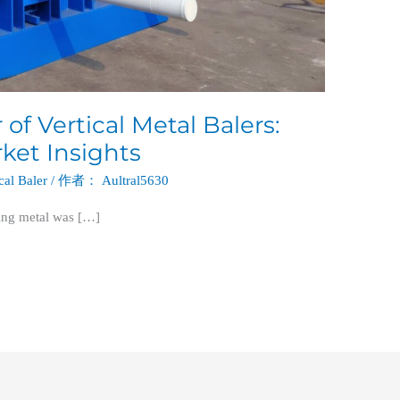
f Vertical Metal Balers:
ket Insights
cal Baler
/ 作者：
Aultral5630
ling metal was […]