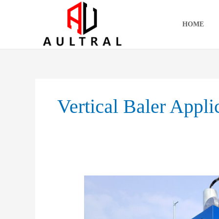
跳
至
HOME
内
容
Vertical Baler Appl
Unlocking
the
Power
of