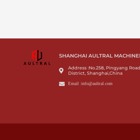
SHANGHAI AULTRAL MACHINERY
Address :No.258, Pingyang Roa
District, Shanghai,China
Email :info@aultral.com