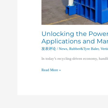
Unlocking the Power o
Applications and Mar
发表评论
/
News
,
Rubber&Tyre Baler
,
Verti
In today’s recycling-driven economy, hand
Read More »