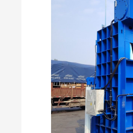
Vertical
Metal
Balers:
Applications
and
Market
Insights