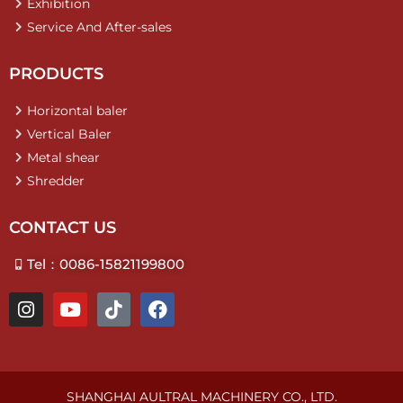
Exhibition
Service And After-sales
PRODUCTS
Horizontal baler
Vertical Baler
Metal shear
Shredder
CONTACT US
Tel：0086-15821199800
I
Y
T
F
n
o
i
a
s
u
k
c
t
t
t
e
a
u
o
b
g
b
k
o
SHANGHAI AULTRAL MACHINERY CO., LTD.