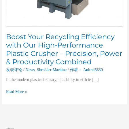
Crusher
–
Precision,
Power
&
Productivity
Boost Your Recycling Efficiency
Combined
with Our High-Performance
Plastic Crusher – Precision, Power
& Productivity Combined
发表评论
/
News
,
Shredder Machine
/ 作者：
Aultral5630
In the modern plastics industry, the ability to efficie […]
Read More »