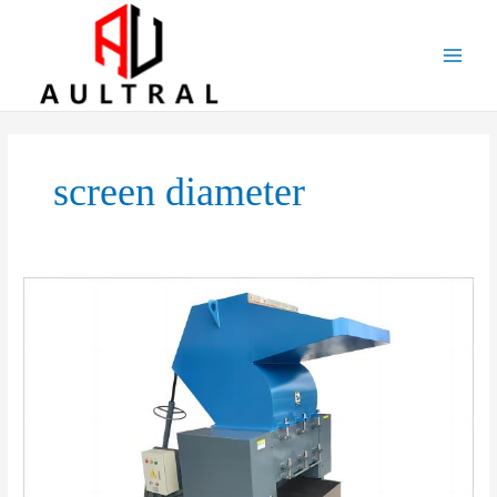
跳
至
内
容
screen diameter
Boost
Your
Recycling
Efficiency
with
Our
High-
Performance
Plastic