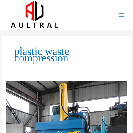
跳
至
内
容
plastic waste
compression
Maximizing
Plastic
Recycling
Efficiency:
The
Role
and
Market