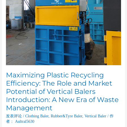
Potential
of
Vertical
Balers
Introduction:
A
New
Era
of
Waste
Management
Maximizing Plastic Recycling
Efficiency: The Role and Market
Potential of Vertical Balers
Introduction: A New Era of Waste
Management
发表评论
/
Clothing Baler
,
Rubber&Tyre Baler
,
Vertical Baler
/ 作
者：
Aultral5630