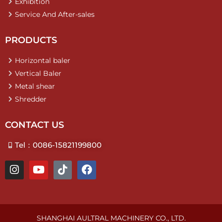
Exhibition
Service And After-sales
PRODUCTS
Horizontal baler
Vertical Baler
Metal shear
Shredder
CONTACT US
Tel：0086-15821199800
I
Y
T
F
n
o
i
a
s
u
k
c
t
t
t
e
a
u
o
b
g
b
k
o
SHANGHAI AULTRAL MACHINERY CO., LTD.