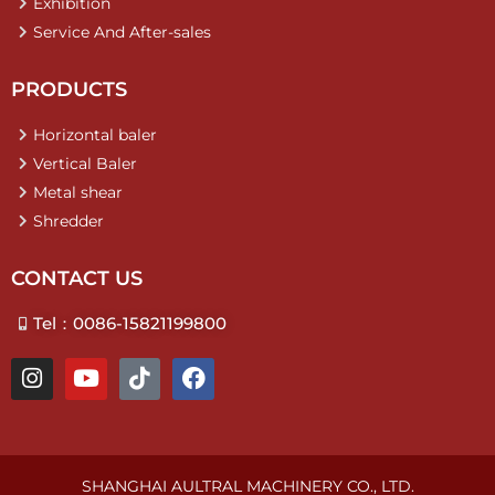
Exhibition
Service And After-sales
PRODUCTS
Horizontal baler
Vertical Baler
Metal shear
Shredder
CONTACT US
Tel：0086-15821199800
I
Y
T
F
n
o
i
a
s
u
k
c
t
t
t
e
a
u
o
b
g
b
k
o
SHANGHAI AULTRAL MACHINERY CO., LTD.