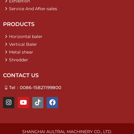
Exhibition
Service And After-sales
PRODUCTS
Horizontal baler
Vertical Baler
Metal shear
Shredder
CONTACT US
Tel：0086-15821199800
I
Y
T
F
n
o
i
a
s
u
k
c
t
t
t
e
a
u
o
b
g
b
k
o
SHANGHAI AULTRAL MACHINERY CO., LTD.